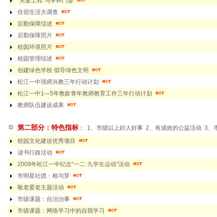
“关爱工程”与学科门诊
Ⅲ 深化学校内涵发
3、市级以上重大奖
住宿生活大调查
展，办学绩效领先
项
后勤保障综述
IV 开展校园文化建
4、有特色的创建活
设，文化生活丰富
动
后勤保障照片
V 优化校园环境氛
校园环境照片
围，平安健康达标
校园管理综述
VI 学校社会良性互
创建绿色学校 倡导绿色文明
动，内外关系和谐
松江一中强师兴教三年行动计划
松江一中1—5年教龄青年教师教育工作三年行动计划
教师队伍建设成果
第二部分：特色指标
：
1、市级以上好人好事
2、有成效的公益活动
3、
校园文化建设优秀项目
读书行路活动
2009年松江一中纪念“一二·九学生运动”活动
市明星社团：根与芽
敬老爱老主题活动
市级课题：自治治事
市级课题：网络学习中的自我学习