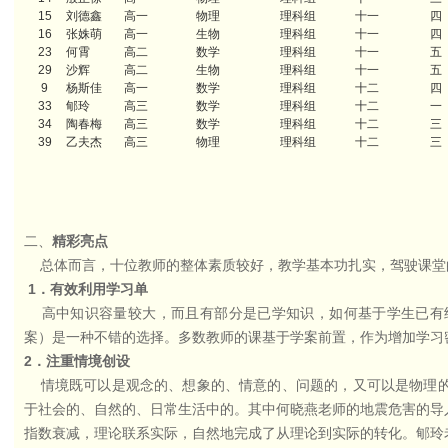
15
刘德鑫
高一
物理
理科组
十一
四
16
张姝萌
高一
生物
理科组
十一
四
23
何霄
高二
数学
理科组
十一
五
29
沙辉
高二
生物
理科组
十一
五
9
杨斯佳
高一
数学
理科组
十二
四
33
郇玲
高三
数学
理科组
十二
一
34
陶春梅
高三
数学
理科组
十二
三
39
乙夫杰
高三
物理
理科组
十二
三
二、
精彩亮点
总体而言，十位教师的整体素质较好，教学基本功扎实，驾驶课堂
1
．有效利用学习单
高中知识容量较大，而且有部分是已学知识，如何基于学生已有
案）是一种不错的选择。多数教师的课基于学案前置，作为增加学习
2
．注重情境创设
情境既可以是观念的、想象的、情意的、问题的，又可以是物理的
于社会的、自然的、日常生活中的。其中何晓燕老师的地震危害的导
指数衰减，理论联系实际，自然地完成了从理论到实际的转化。郇玲