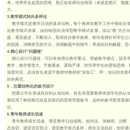
考，培养学生反思的思维。殷正徐老师结合情境（来源是图片、视频
力。
3.
教学模式转向多样化
教学模式是教学活动的基本结构，每个教师在教学工作中都在自觉
化教学模式发展，由归纳型向演绎型教学模式发展，由以“教”为主
题，逐层递进，不断深入，取得良好教学效果。郇玲老师针对学生公
的思路，清晰推导的方法，强调解题中的细节，养成良好的解题、思
4.
精心设计“问题链”
精心设计问题链，可以有效突出教学重点、突破教学难点，提高
教学，教学密度大、节奏紧凑、逻辑严谨，对培养学生的逻辑思维、
深度对话，必须首先来源于教师对教材的“深加工”，即：知识的本
好的典范。
5
．注重结构化的板书设计
想要让学生形成良好的认知结构，首先得需要教师依据学生的认知
都采用了树状图式或是层级式的思维导图板书，这样的板书更突显循
识。
6.
青年教师成长迅速
青年教师成长迅速、课堂教学日趋成熟。如何佳、张姝萌、沙辉、
态亲切、课堂语言简洁，课堂教学形式多样，师生互动良好，给听课