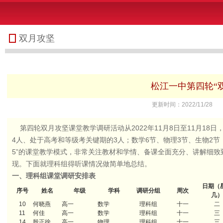
双月攻坚
松江一中第四轮“
更新时间：2022/11
第四轮双月攻坚课堂教学调研活动从2022年11月8日至11月18日
4人、处于高考和等级考关键期的3人；数学6节、物理3节、生物2节
5”的课堂教学模式，非常关注教材和学情、备课全面充分、讲解细
现。下面就理科组得听课情况做简单地总结。
一、理科组课堂调研安排表
日期（
序号
姓名
年级
学科
调研分组
周次
几
10
何晓燕
高一
数学
理科组
十一
二
11
何佳
高一
数学
理科组
十一
三
14
殷正徐
高一
物理
理科组
十一
三